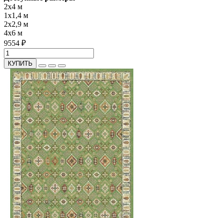
2x4 м
1x1,4 м
2x2,9 м
4x6 м
9554 ₽
КУПИТЬ