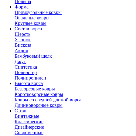
Польша
Форма
Прямоугольные ковры
Овальные ковры
Круглые ковры
Состав ворса
Шерсть
Хлопок
Вискоза
Акрил
Бамбуковый шелк
Джут
Синтетика
Полиэстер
Полипропилен
Высота ворса
Безворсовые ковры
Коротковорсные ковры
Ковры со средней длиной ворса
Длинноворсные ковры
Стиль
Винтажные
Классические
Дизайнерские
Современные