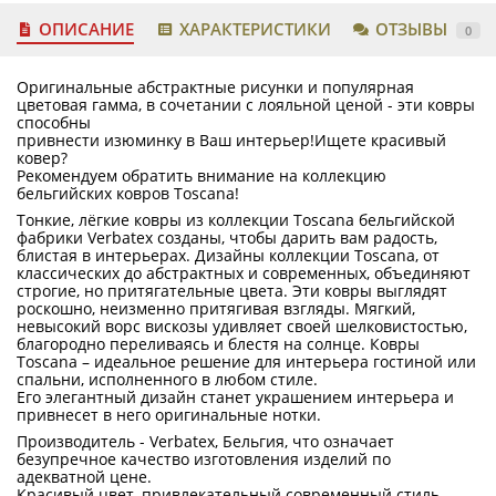
ОПИСАНИЕ
ХАРАКТЕРИСТИКИ
ОТЗЫВЫ
0
Оригинальные абстрактные рисунки и популярная
цветовая гамма, в сочетании с лояльной ценой - эти ковры
способны
привнести изюминку в Ваш интерьер!Ищете красивый
ковер?
Рекомендуем обратить внимание на коллекцию
бельгийских ковров Toscana!
Тонкие, лёгкие ковры из коллекции Toscana бельгийской
фабрики Verbatex созданы, чтобы дарить вам радость,
блистая в интерьерах. Дизайны коллекции Toscana, от
классических до абстрактных и современных, объединяют
строгие, но притягательные цвета. Эти ковры выглядят
роскошно, неизменно притягивая взгляды. Мягкий,
невысокий ворс вискозы удивляет своей шелковистостью,
благородно переливаясь и блестя на солнце. Ковры
Toscana – идеальное решение для интерьера гостиной или
спальни, исполненного в любом стиле.
Его элегантный дизайн станет украшением интерьера и
привнесет в него оригинальные нотки.
Производитель - Verbatex, Бельгия, что означает
безупречное качество изготовления изделий по
адекватной цене.
Красивый цвет, привлекательный современный стиль,