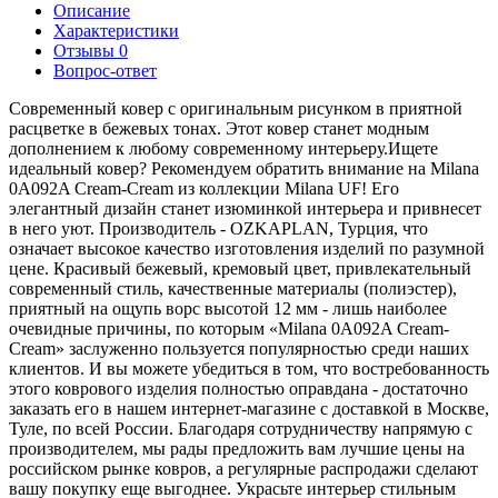
Описание
Характеристики
Отзывы
0
Вопрос-ответ
Современный ковер с оригинальным рисунком в приятной
расцветке в бежевых тонах. Этот ковер станет модным
дополнением к любому современному интерьеру.Ищете
идеальный ковер? Рекомендуем обратить внимание на Milana
0A092A Cream-Cream из коллекции Milana UF! Его
элегантный дизайн станет изюминкой интерьера и привнесет
в него уют. Производитель - OZKAPLAN, Турция, что
означает высокое качество изготовления изделий по разумной
цене. Красивый бежевый, кремовый цвет, привлекательный
современный стиль, качественные материалы (полиэстер),
приятный на ощупь ворс высотой 12 мм - лишь наиболее
очевидные причины, по которым «Milana 0A092A Cream-
Cream» заслуженно пользуется популярностью среди наших
клиентов. И вы можете убедиться в том, что востребованность
этого коврового изделия полностью оправдана - достаточно
заказать его в нашем интернет-магазине с доставкой в Москве,
Туле, по всей России. Благодаря сотрудничеству напрямую с
производителем, мы рады предложить вам лучшие цены на
российском рынке ковров, а регулярные распродажи сделают
вашу покупку еще выгоднее. Украсьте интерьер стильным