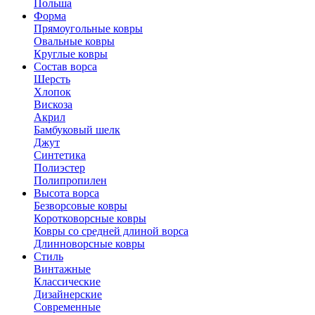
Польша
Форма
Прямоугольные ковры
Овальные ковры
Круглые ковры
Состав ворса
Шерсть
Хлопок
Вискоза
Акрил
Бамбуковый шелк
Джут
Синтетика
Полиэстер
Полипропилен
Высота ворса
Безворсовые ковры
Коротковорсные ковры
Ковры со средней длиной ворса
Длинноворсные ковры
Стиль
Винтажные
Классические
Дизайнерские
Современные