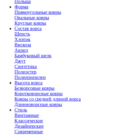
Польша
Форма
Прямоугольные ковры
Овальные ковры
Круглые ковры
Состав ворса
Шерсть
Хлопок
Вискоза
Акрил
Бамбуковый шелк
Джут
Синтетика
Полиэстер
Полипропилен
Высота ворса
Безворсовые ковры
Коротковорсные ковры
Ковры со средней длиной ворса
Длинноворсные ковры
Стиль
Винтажные
Классические
Дизайнерские
Современные