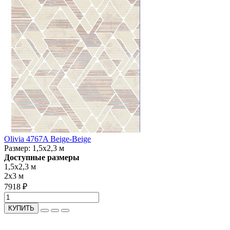
Olivia 4767A Beige-Beige
Размер:
1,5x2,3 м
Доступные размеры
1,5x2,3 м
2x3 м
7918 ₽
КУПИТЬ