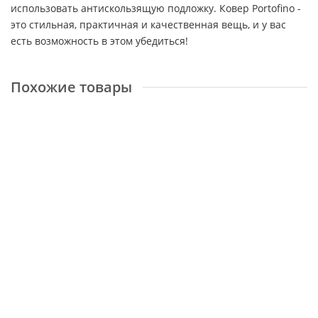
использовать антискользящую подложку. Ковер Portofino -
это стильная, практичная и качественная вещь, и у вас
есть возможность в этом убедиться!
Похожие товары
Argentum 63745 8262
Размер:
1,6x2,3 м
38279 ₽
КУПИТЬ