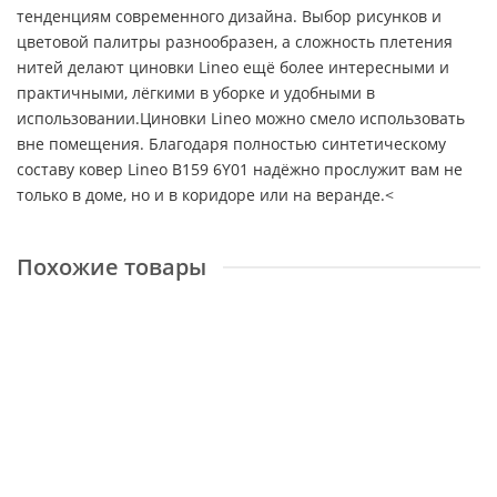
тенденциям современного дизайна. Выбор рисунков и
цветовой палитры разнообразен, а сложность плетения
нитей делают циновки Lineo ещё более интересными и
практичными, лёгкими в уборке и удобными в
использовании.Циновки Lineo можно смело использовать
вне помещения. Благодаря полностью синтетическому
составу ковер Lineo B159 6Y01 надёжно прослужит вам не
только в доме, но и в коридоре или на веранде.<
Похожие товары
Rhapsody 2513 100
Размер:
2x2,9 м
Доступные размеры
1,6x2,3 м
2x2,9 м