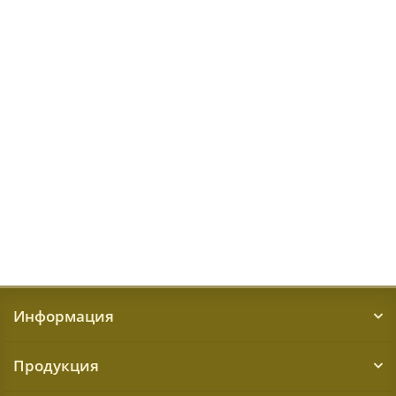
Размер:
2,4x3,8 м
Доступные размеры
0,65x1,1 м
0,65x2,1 м
1,6x3 м
2x2,9 м
2x4 м
2,4x3,8 м
2,4x5 м
62235 ₽
КУПИТЬ
Информация
Продукция