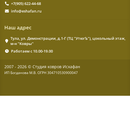
+7(905) 622-44-68
info@eshafan.ru
Наш адрес
Тула, ул. Демонстрации, д.1-Г (ТЦ "УтюгЪ"), цокольный этаж,
м-н "Ковры"
Работаем с 10.00-19.00
2007 - 2026 © Студия ковров Исхафан
ИП Богданова М.В. ОГРН 304710530900047