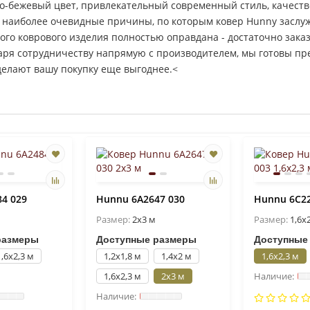
ро-бежевый цвет, привлекательный современный стиль, качест
ь наиболее очевидные причины, по которым ковер Hunny заслу
того коврового изделия полностью оправдана - достаточно зака
годаря сотрудничеству напрямую с производителем, мы готовы 
делают вашу покупку еще выгоднее.<
4 029
Hunnu 6A2647 030
Hunnu 6C22
Размер:
2x3 м
Размер:
1,6x
размеры
Доступные размеры
Доступные
1,6x2,3 м
1,2x1,8 м
1,4x2 м
1,6x2,3 м
1,6x2,3 м
2x3 м