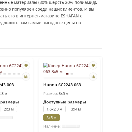
венные материалы (80% шерсть 20% полиамид),
женно популярен среди наших клиентов. И вы
зать его в интернет-магазине ESHAFAN с
предложить вам самые выгодные цены на
43 003
Hunnu 6C2243 063
2,3 м
Размер:
3x5 м
 размеры
Доступные размеры
2x3 м
1,6x2,3 м
3x4 м
3x5 м