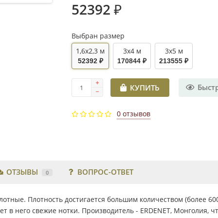
52392 ₽
Выбран размер
1,6x2,3 м
3x4 м
3x5 м
52392 ₽
170844 ₽
213555 ₽
Быст
КУПИТЬ
0 отзывов
ОТЗЫВЫ
ВОПРОС-ОТВЕТ
0
отные. Плотность достигается большим количеством (более 600
т в него свежие нотки. Производитель - ERDENET, Монголия, ч