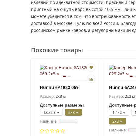
изделий по адекватной стоимости. Красивый се
приятный на ощупь ворс высотой 10.5 мм - лиш
можете убедиться в том, что востребованность э
доставкой в Москве, Туле, по всей России. Бла
российском рынке ковров, а регулярные акции с
Похожие товары
Hunnu 6A1820 069
Hunnu 6A248
Размер:
2x3 м
Размер:
2x3 м
Доступные размеры
Доступные 
1,6x2,3 м
2x3 м
1,4x2 м
2x3 м