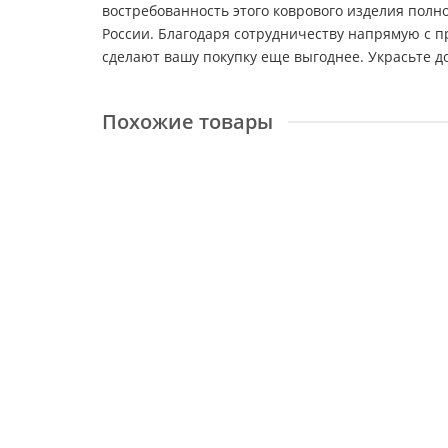
востребованность этого коврового изделия полно
России. Благодаря сотрудничеству напрямую с 
сделают вашу покупку еще выгоднее. Украсьте 
Похожие товары
Nubian 64349 6575
Размер:
2x2,9 м
Доступные размеры
1,6x2,3 м
2x2,9 м
60332 ₽