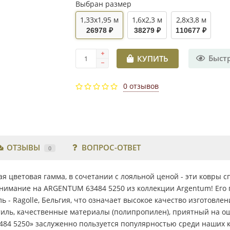
Выбран размер
1,33x1,95 м
1,6x2,3 м
2,8x3,8 м
26978 ₽
38279 ₽
110677 ₽
Быст
КУПИТЬ
0 отзывов
ОТЗЫВЫ
ВОПРОС-ОТВЕТ
0
 цветовая гамма, в сочетании с лояльной ценой - эти ковры 
нимание на ARGENTUM 63484 5250 из коллекции Argentum! Его
ь - Ragolle, Бельгия, что означает высокое качество изготовле
иль, качественные материалы (полипропилен), приятный на ощ
4 5250» заслуженно пользуется популярностью среди наших кл