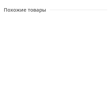
Похожие товары
Argentum Круг 63393 6656
Размер:
2x2 м
Доступные размеры
1,6x1,6 м
2x2 м
2,4x2,4 м
42828 ₽
КУПИТЬ