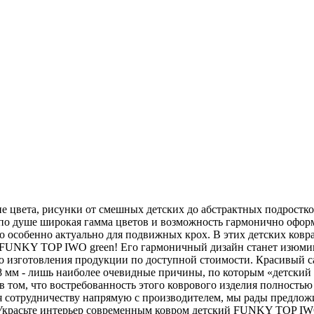
е цвета, рисунки от смешных детских до абстрактных подростк
 по душе широкая гамма цветов и возможность гармонично оформ
о особенно актуально для подвижных крох. В этих детских ковр
 FUNKY TOP IWO green! Его гармоничный дизайн станет изюминк
тво изготовления продукции по доступной стоимости. Красивый 
8 мм - лишь наиболее очевидные причины, по которым «детски
 том, что востребованность этого коврового изделия полностью о
аря сотрудничеству напрямую с производителем, мы рады предло
 Украсьте интерьер современным ковром детский FUNKY TOP IW