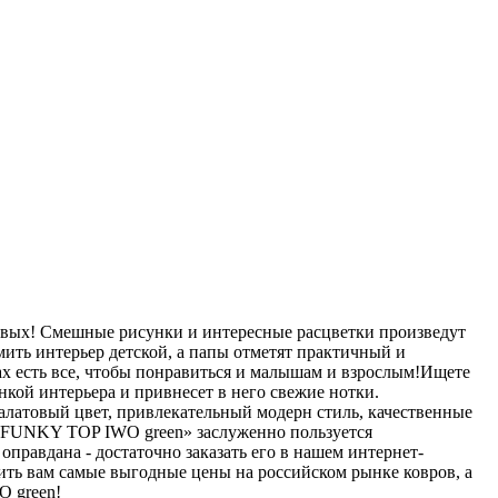
овых! Смешные рисунки и интересные расцветки произведут
ить интерьер детской, а папы отметят практичный и
ах есть все, чтобы понравиться и малышам и взрослым!Ищете
ой интерьера и привнесет в него свежие нотки.
салатовый цвет, привлекательный модерн стиль, качественные
й FUNKY TOP IWO green» заслуженно пользуется
правдана - достаточно заказать его в нашем интернет-
жить вам самые выгодные цены на российском рынке ковров, а
O green!