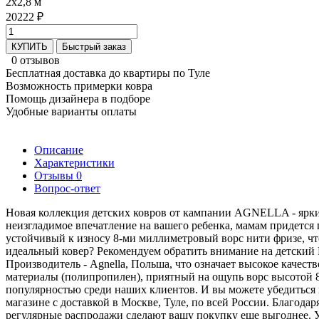
2x2,8 м
20222 ₽
КУПИТЬ
Быстрый заказ
0 отзывов
Бесплатная доставка до квартиры по Туле
Возможность примерки ковра
Помощь дизайнера в подборе
Удобные варианты оплаты
Описание
Характеристики
Отзывы
0
Вопрос-ответ
Новая коллекция детских ковров от кампании АGNELLA - ярки
неизгладимое впечатление на вашего ребенка, мамам придется
устойчивый к износу 8-ми миллиметровый ворс нити фризе, чт
идеальный ковер? Рекомендуем обратить внимание на детский
Производитель - Agnella, Польша, что означает высокое качес
материалы (полипропилен), приятный на ощупь ворс высотой 
популярностью среди наших клиентов. И вы можете убедиться в
магазине с доставкой в Москве, Туле, по всей России. Благод
регулярные распродажи сделают вашу покупку еще выгоднее.