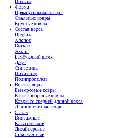
Польша
Форма
Прямоугольные ковры
Овальные ковры
Круглые ковры
Состав ворса
Шерсть
Хлопок
Вискоза
Акрил
Бамбуковый шелк
Джут
Синтетика
Полиэстер
Полипропилен
Высота ворса
Безворсовые ковры
Коротковорсные ковры
Ковры со средней длиной ворса
Длинноворсные ковры
Стиль
Винтажные
Классические
Дизайнерские
Современные