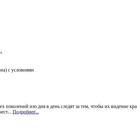
т.
-на) с условиями
рех поколений изо дня в день следят за тем, чтобы их видение к
ест...
Подробнее...