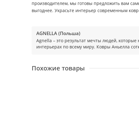
производителем, мы готовы предложить вам сам
выгоднее. Украсьте интерьер современным ковром
AGNELLA (Польша)
Agnella – это результат мечты людей, которые
интерьерах по всему миру. Ковры Аньелла сотк
Похожие товары
Galaxy Agnella Izar grey
Размер:
2x3 м
Доступные размеры
0,8x1,6 м
1,33x1,9 м
2x3 м