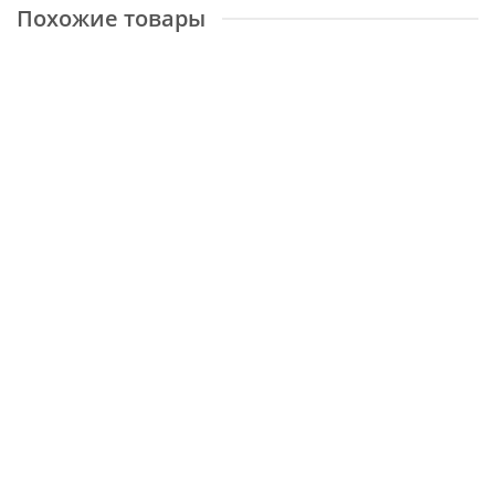
Похожие товары
Kashqai 4373 500
Размер:
1,6x2,4 м
Доступные размеры
2x3 м
1,6x2,4 м
2,4x3,4 м
77276 ₽
КУПИТЬ