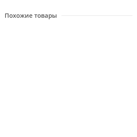
Похожие товары
Brighton New 98051 307096
Размер:
1,6x2,3 м
16784 ₽
Уведомить о поступлении