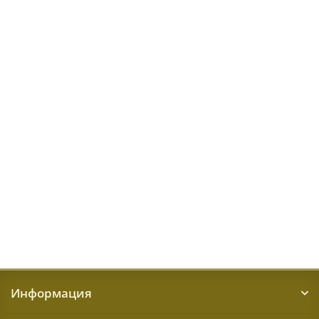
Genova 38388 6262 60
Размер:
2,4x3,4 м
Доступные размеры
2x2,9 м
2,4x3,4 м
55684 ₽
КУПИТЬ
Информация