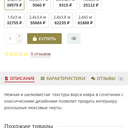
39579 ₽
5560 ₽
9315 ₽
25112 ₽
1,6x3 м
2,4x3,4 м
2,4x3,8 м
2,4x5 м
32755 ₽
55684 ₽
62235 ₽
81888 ₽
КУПИТЬ
0 отзывов
ОПИСАНИЕ
ХАРАКТЕРИСТИКИ
ОТЗЫВЫ
0
Нежная и шелковистая текстура ворса ковра в сочетании с
классическими дизайнами позволит придать интерьеру
роскошные люксовые черты.
Похожие товары