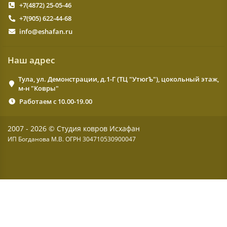
+7(4872) 25-05-46
+7(905) 622-44-68
info@eshafan.ru
Наш адрес
Тула, ул. Демонстрации, д.1-Г (ТЦ "УтюгЪ"), цокольный этаж,
м-н "Ковры"
Работаем с 10.00-19.00
2007 - 2026 © Студия ковров Исхафан
ИП Богданова М.В. ОГРН 304710530900047