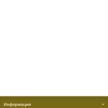
Genova 38262 6282 60
Размер:
2x2,9 м
Доступные размеры
2x2,9 м
0,65x1,1 м
1x1,4 м
1,6x2,3 м
39579 ₽
КУПИТЬ
Информация