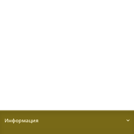
Canyon 52034 6454
Размер:
1,6x2,3 м
Доступные размеры
1,6x2,3 м
2x2,9 м
39093 ₽
КУПИТЬ
Информация