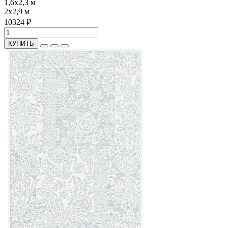
1,6x2,3 м
2x2,9 м
10324 ₽
КУПИТЬ