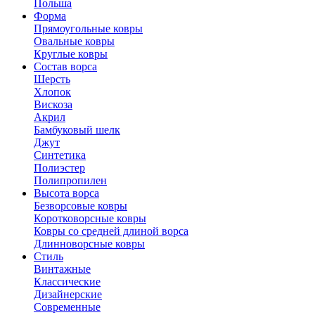
Польша
Форма
Прямоугольные ковры
Овальные ковры
Круглые ковры
Состав ворса
Шерсть
Хлопок
Вискоза
Акрил
Бамбуковый шелк
Джут
Синтетика
Полиэстер
Полипропилен
Высота ворса
Безворсовые ковры
Коротковорсные ковры
Ковры со средней длиной ворса
Длинноворсные ковры
Стиль
Винтажные
Классические
Дизайнерские
Современные