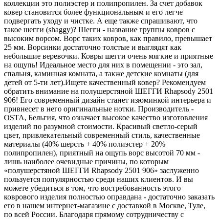
коллекции это полиэстер и полипропилен. За счет добавок
ковер становится более функциональным и его легче
подвергать уходу и чистке. А еще также спрашивают, что
такое шегги (shaggy)? Шегги - название группы ковров с
высоким ворсом. Ворс таких ковров, как правило, превышает
25 мм. Ворсинки достаточно толстые и выглядят как
небольшие веревочки. Ковры шегги очень мягкие и приятные
на ощупь! Идеальное место для них в помещении - это зал,
спальня, каминная комната, а также детские комнаты (для
детей от 5-ти лет).Ищете качественный ковер? Рекомендуем
обратить внимание на полушерстяной ШЕГГИ Rhapsody 2501
906! Его современный дизайн станет изюминкой интерьера и
привнесет в него оригинальные нотки. Производитель -
OSTA, Бельгия, что означает высокое качество изготовления
изделий по разумной стоимости. Красивый светло-серый
цвет, привлекательный современный стиль, качественные
материалы (40% шерсть + 40% полиэстер + 20%
полипропилен), приятный на ощупь ворс высотой 70 мм -
лишь наиболее очевидные причины, по которым
«полушерстяной ШЕГГИ Rhapsody 2501 906» заслуженно
пользуется популярностью среди наших клиентов. И вы
можете убедиться в том, что востребованность этого
коврового изделия полностью оправдана - достаточно заказать
его в нашем интернет-магазине с доставкой в Москве, Туле,
по всей России. Благодаря прямому сотрудничеству с