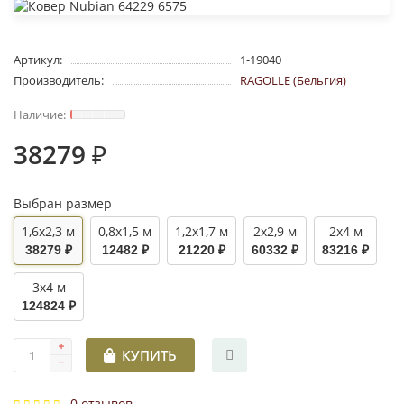
Артикул:
1-19040
Производитель:
RAGOLLE (Бельгия)
38279 ₽
Выбран размер
1,6x2,3 м
0,8x1,5 м
1,2x1,7 м
2x2,9 м
2x4 м
38279 ₽
12482 ₽
21220 ₽
60332 ₽
83216 ₽
3x4 м
124824 ₽
КУПИТЬ
0 отзывов