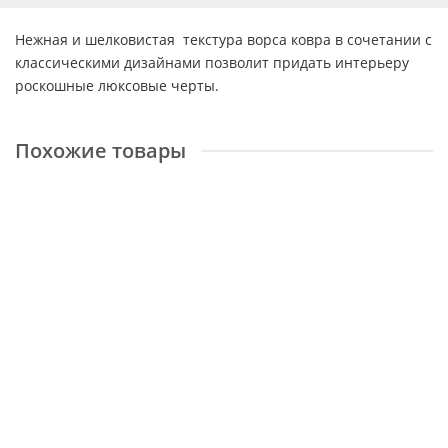
Нежная и шелковистая текстура ворса ковра в сочетании с
классическими дизайнами позволит придать интерьеру
роскошные люксовые черты.
Похожие товары
Canyon 52034 6454
Размер:
1,6x2,3 м
Доступные размеры
1,6x2,3 м
2x2,9 м
39093 ₽